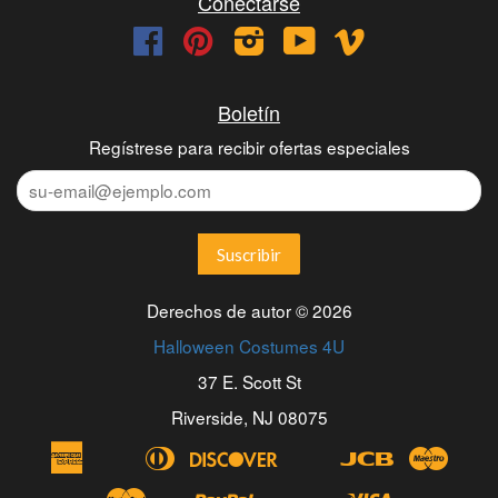
Conectarse
Facebook
Pinterest
Instagram
YouTube
Vimeo
Boletín
Regístrese para recibir ofertas especiales
Derechos de autor © 2026
Halloween Costumes 4U
37 E. Scott St
Riverside, NJ 08075
American
Diners
Discover
Jcb
Maest
Apple
Bancontact
Blik
Eps
Google
Ideal
Express
Club
Pay
Pay
Master
Paypal
Visa