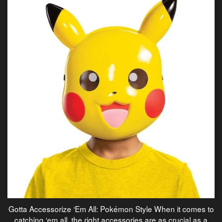
Gotta Accessorize ‘Em All: Pokémon Style When it comes to
catching ‘em all, the right accessories are as crucial as a